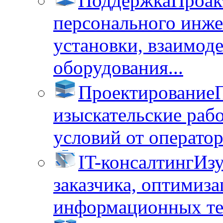
Поддержка
Проак
персонального инже
установки, взаимод
оборудования...
Проектирование
изыскательские раб
условий от операторо
IT-консалтинг
Изу
заказчика, оптимиза
информационных тех