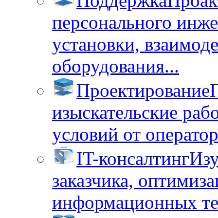
Поддержка
Проак
персонального инже
установки, взаимод
оборудования...
Проектирование
изыскательские раб
условий от операторо
IT-консалтинг
Изу
заказчика, оптимиза
информационных тех