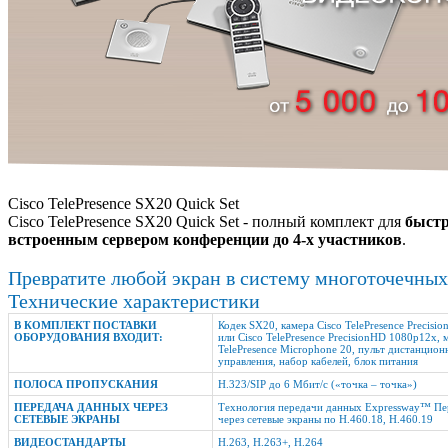
Cisco TelePresence SX20 Quick Set
Cisco TelePresence SX20 Quick Set - полный комплект для
быстр
встроенным сервером конференции до 4-х участников
.
Превратите любой экран в систему многоточечны
Технические характеристики
В КОМПЛЕКТ ПОСТАВКИ
Кодек SX20, камера Cisco TelePresence Precis
ОБОРУДОВАНИЯ ВХОДИТ:
или Cisco TelePresence PrecisionHD 1080p12x,
TelePresence Microphone 20, пульт дистанцион
управления, набор кабелей, блок питания
ПОЛОСА ПРОПУСКАНИЯ
H.323/SIP до 6 Мбит/с («точка – точка»)
ПЕРЕДАЧА ДАННЫХ ЧЕРЕЗ
Технология передачи данных Expressway™ Пе
СЕТЕВЫЕ ЭКРАНЫ
через сетевые экраны по H.460.18, H.460.19
ВИДЕОСТАНДАРТЫ
H.263, H.263+, H.264