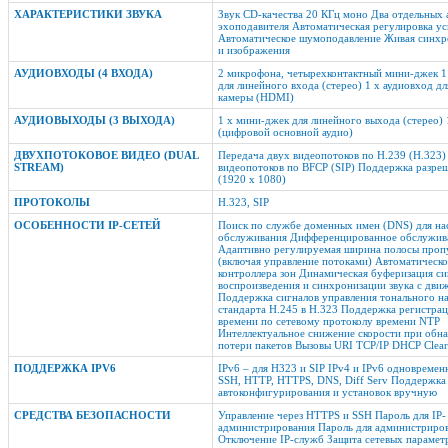
ХАРАКТЕРИСТИКИ ЗВУКА
Звук CD-качества 20 КГц моно Два отдельных 
эхоподавителя Автоматическая регулировка ус
Автоматическое шумоподавление Живая синхро
и изображения
АУДИОВХОДЫ (4 ВХОДА)
2 микрофона, четырехконтактный мини-джек 1
для линейного входа (стерео) 1 x аудиовход д
камеры (HDMI)
АУДИОВЫХОДЫ (3 ВЫХОДА)
1 x мини-джек для линейного выхода (стерео)
(цифровой основной аудио)
ДВУХПОТОКОВОЕ ВИДЕО (DUAL
Передача двух видеопотоков по H.239 (H.323)
STREAM)
видеопотоков по BFCP (SIP) Поддержка разре
(1920 x 1080)
ПРОТОКОЛЫ
H.323, SIP
ОСОБЕННОСТИ IP-СЕТЕЙ
Поиск по службе доменных имен (DNS) для на
обслуживания Дифференцированное обслужив
Адаптивно регулируемая ширина полосы пропу
(включая управление потоками) Автоматическ
контроллера зон Динамическая буферизация си
воспроизведения и синхронизации звука с дви
Поддержка сигналов управления тонального н
стандарта H.245 в H.323 Поддержка регистрац
времени по сетевому протоколу времени NTP
Интеллектуальное снижение скорости при обн
потери пакетов Вызовы URI TCP/IP DHCP Clear
ПОДДЕРЖКА IPV6
IPv6 – для H323 и SIP IPv4 и IPv6 одновремен
SSH, HTTP, HTTPS, DNS, Diff Serv Поддержка
автоконфигурирования и установок вручную
СРЕДСТВА БЕЗОПАСНОСТИ
Управление через HTTPS и SSH Пароль для IP-
администрирования Пароль для администриро
Отключение IP-служб Защита сетевых парамет