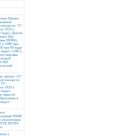
чение Наклон
икальной
 плоскости: 72°
ное 1920 x
0 кадр/с Другие
ерез Dip-
олько HDMI),
0 x 1080 при
20 при 60 кадр/
 кадр/с, 1280 x
 регулировка
аленной
D-SDI
тический
е, наклон +15°
ной плоскости:
 70°
ное 1920 x
 кадр/с
/ яркости/
 Крепление в
еворот
ence
троенный SNMP,
о обеспечения
 HTTP, HTTPS
ню
акты»)