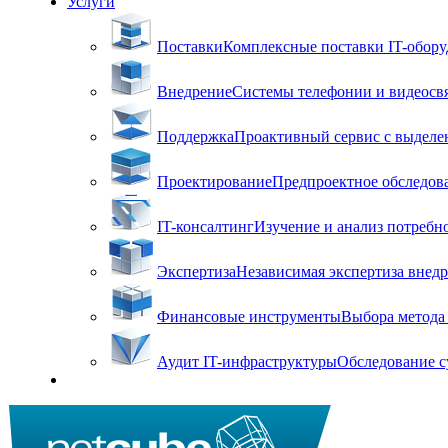
Услуги
Поставки
Комплексные поставки IT-оборуд
Внедрение
Системы телефонии и видеосвя
Поддержка
Проактивный сервис с выделен
Проектирование
Предпроектное обследова
IT-консалтинг
Изучение и анализ потребн
Экспертиза
Независимая экспертиза внед
Финансовые инструменты
Выбора метода 
Аудит IT-инфраструктуры
Обследование с