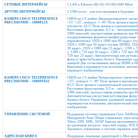
СЕТЕВЫЕ ИНТЕРФЕЙСЫ
1 LAN и Ethernet (RJ-45) 10/100/1000 Мбит
ДРУГИЕ ИНТЕРФЕЙСЫ
2 USB-хоста – для использования в будущем
КАМЕРА CISCO TELEPRESENCE
CMOS на 1/3 дюйма Двенадцатикратное увели
PRECISIONHD – 1080P12X
+15° /-25°, поворот +/- 90° Поле зрения в верт
плоскости: 43,5° Поле зрения в горизонтальной
Расстояние фокусировки: 0,3 м – неограничен
1080 пикселей, прогрессивная развертка при 6
поддерживаемые форматы (конфигурируемые ч
переключатель): 1920 x 1080 при 60 кадр/с (т
1920 x 1080 при 50 кадр/с (только HDMI), 192
30 кадр/с, 1920 x 1080 при 25 кадр/с, 1280 x 7
с, 1280 x 720 при 50 кадр/с, 1280 x 720 при 30
720 при 25 кадр/с Автоматическая или ручная
фокуса/ яркости/баланса белого Управление уд
камерой Два согласованных выхода HDMI и H
Крепление в перевернутом положении, автома
переворот изображения
КАМЕРА CISCO TELEPRESENCE
CMOS на 1/3 дюйма Четырехкратное увеличени
PRECISIONHD – 1080P4XS2
/-25°, поворот +/- 90° Поле зрения в вертикаль
43,5° Поле зрения в горизонтальной плоскости:
Расстояние фокусировки: 0,3 м – неограничен
1080 пикселей, прогрессивная развертка при 60
Автоматическая или ручная регулировка фокуса
баланса белого Управление удаленной камерой
перевернутом положении, автоматический пер
изображения
УПРАВЛЕНИЕ СИСТЕМОЙ
Поддержка системы управления Cisco TelePres
Management Suite Общее управление через вс
Telnet, SSH, XML, SOAP Закачка программног
на удаленные ресурсы: через веб-сервер, SCP,
Удаленное управление и система экранных ме
АДРЕСНАЯ КНИГА
Поддержка локальных директорий («Мои конт