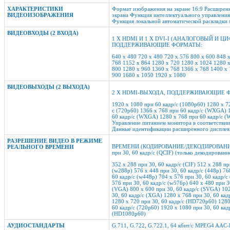
ХАРАКТЕРИСТИКИ
Формат изображения на экране 16:9 Расширен
ВИДЕОИЗОБРАЖЕНИЯ
экрана Функция интеллектуального управлени
Функция локальной автоматической раскладки
ВИДЕОВХОДЫ (2 ВХОДА)
1 X HDMI И 1 X DVI-I (АНАЛОГОВЫЙ И Ц
ПОДДЕРЖИВАЮЩИЕ ФОРМАТЫ:
640 x 480 720 x 480 720 x 576 800 x 600 848 
768 1152 x 864 1280 x 720 1280 x 1024 1280 
800 1280 x 960 1360 x 768 1366 x 768 1400 x
900 1680 x 1050 1920 x 1080
ВИДЕОВЫХОДЫ (2 ВЫХОДА)
2 X HDMI-ВЫХОДА, ПОДДЕРЖИВАЮЩИЕ 
1920 x 1080 при 60 кадр/с (1080p60) 1280 x 7
с (720p60) 1366 x 768 при 60 кадр/с (WXGA) 
60 кадр/с (WXGA) 1280 x 768 при 60 кадр/с 
Управление питанием монитора в соответстви
Данные идентификации расширенного дисплея
РАЗРЕШЕНИE ВИДЕО В РЕЖИМЕ
ВРЕМЕНИ (КОДИРОВАНИЕ/ДЕКОДИРОВАНИЕ)
РЕАЛЬНОГО ВРЕМЕНИ
при 30, 60 кадр/с (QCIF) (только декодировани
352 x 288 при 30, 60 кадр/с (CIF) 512 x 288 пр
(w288p) 576 x 448 при 30, 60 кадр/с (448p) 76
60 кадр/с (w448p) 704 x 576 при 30, 60 кадр/с
576 при 30, 60 кадр/с (w576p) 640 x 480 при 3
(VGA) 800 x 600 при 30, 60 кадр/с (SVGA) 10
30, 60 кадр/с (XGA) 1280 x 768 при 30, 60 ка
1280 x 720 при 30, 60 кадр/с (HD720p60) 1280
60 кадр/с (720p60) 1920 x 1080 при 30, 60 кад
(HD1080p60)
АУДИОСТАНДАРТЫ
G.711, G.722, G.722.1, 64 кбит/с MPEG4 AAC