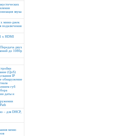
акустических
иления
низация звука
 x мини-джек
ля подключения
 1 x HDMI
 Передача двух
шений до 1080p
стройки
ание (QoS)
скания IP
ое обнаружение
гнала
жением губ
абора
ии даты и
аружении
Path
но – для DHCP,
вания меню
ров