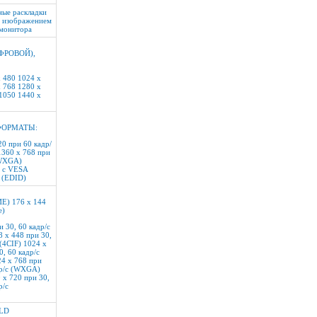
ные раскладки
я изображением
 монитора
ИФРОВОЙ),
x 480 1024 x
x 768 1280 x
 1050 1440 x
ФОРМАТЫ:
20 при 60 кадр/
1360 x 768 при
(WXGA)
и с VESA
 (EDID)
 176 x 144
е)
и 30, 60 кадр/с
8 x 448 при 30,
 (4CIF) 1024 x
0, 60 кадр/с
24 x 768 при
др/с (WXGA)
 x 720 при 30,
р/с
-LD