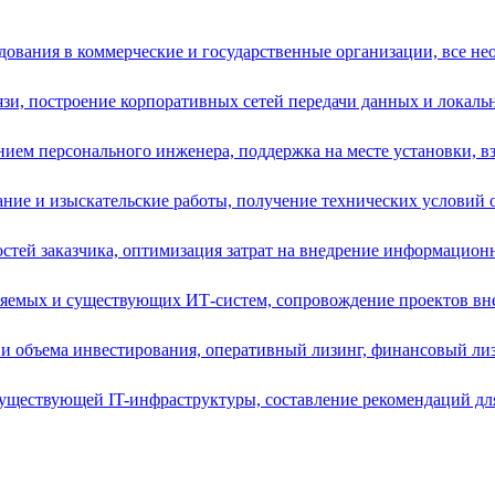
ования в коммерческие и государственные организации, все нео
зи, построение корпоративных сетей передачи данных и локальн
ием персонального инженера, поддержка на месте установки, вз
ние и изыскательские работы, получение технических условий от
остей заказчика, оптимизация затрат на внедрение информацион
ряемых и существующих ИТ-систем, сопровождение проектов вне
и объема инвестирования, оперативный лизинг, финансовый лизи
уществующей IT-инфраструктуры, составление рекомендаций для