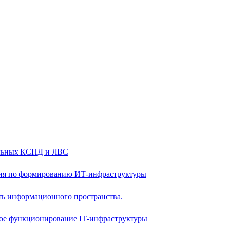
альных КСПД и ЛВС
ия по формированию ИТ-инфраструктуры
ть информационного пространства.
ое функционирование IТ-инфраструктуры