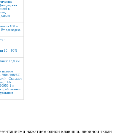
личество
 (поддержка
исей в
тые,
 даты и
яжения 100 –
 Вт для кодека
° C
сти 10 – 90%
убина: 18,0 см
м низкого
а 2004/108/EC
сти) - Стандарт
ндарт EN
 60950-1 и
т требованиям
рудования
езентациями нажатием одной клавиши, двойной экран