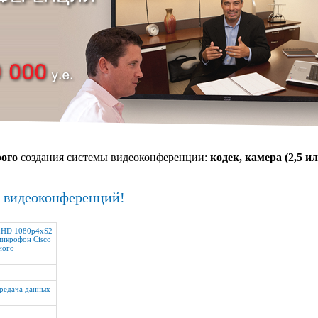
ого
создания системы видеоконференции:
кодек, камера (2,5 и
х видеоконференций!
ionHD 1080p4xS2
 микрофон Cisco
ного
редача данных