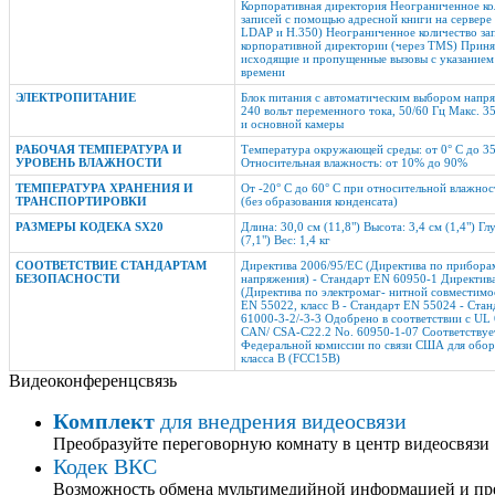
Корпоративная директория Неограниченное ко
записей с помощью адресной книги на сервере
LDAP и H.350) Неограниченное количество зап
корпоративной директории (через TMS) Приня
исходящие и пропущенные вызовы с указанием
времени
ЭЛЕКТРОПИТАНИЕ
Блок питания с автоматическим выбором напр
240 вольт переменного тока, 50/60 Гц Макс. 35
и основной камеры
РАБОЧАЯ ТЕМПЕРАТУРА И
Температура окружающей среды: от 0° C до 35
УРОВЕНЬ ВЛАЖНОСТИ
Относительная влажность: от 10% до 90%
ТЕМПЕРАТУРА ХРАНЕНИЯ И
От -20° C до 60° С при относительной влажно
ТРАНСПОРТИРОВКИ
(без образования конденсата)
РАЗМЕРЫ КОДЕКА SX20
Длина: 30,0 см (11,8") Высота: 3,4 см (1,4") Гл
(7,1") Вес: 1,4 кг
СООТВЕТСТВИЕ СТАНДАРТАМ
Директива 2006/95/EC (Директива по прибора
БЕЗОПАСНОСТИ
напряжения) - Стандарт EN 60950-1 Директив
(Директива по электромаг- нитной совместимо
EN 55022, класс B - Стандарт EN 55024 - Ста
61000-3-2/-3-3 Одобрено в соответствии с UL
CAN/ CSA-C22.2 No. 60950-1-07 Соответствуе
Федеральной комиссии по связи США для обо
класса B (FCC15B)
Видеоконференцсвязь
Комплект
для внедрения видеосвязи
Преобразуйте переговорную комнату в центр видеосвязи
Кодек ВКС
Возможность обмена мультимедийной информацией и пр